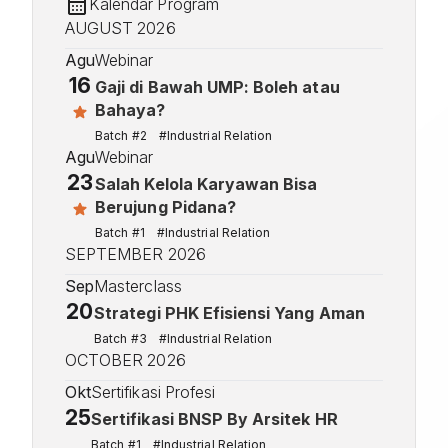
Kalendar Program
AUGUST 2026
Agu
Webinar
16
Gaji di Bawah UMP: Boleh atau
Bahaya?
Batch #2
#Industrial Relation
Agu
Webinar
23
Salah Kelola Karyawan Bisa
Berujung Pidana?
Batch #1
#Industrial Relation
SEPTEMBER 2026
Sep
Masterclass
20
Strategi PHK Efisiensi Yang Aman
Batch #3
#Industrial Relation
OCTOBER 2026
Okt
Sertifikasi Profesi
25
Sertifikasi BNSP By Arsitek HR
Batch #1
#Industrial Relation