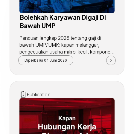
Bolehkah Karyawan Digaji Di
Bawah UMP
Panduan lengkap 2026 tentang gaji di
bawah UMP/UMK: kapan melanggar,
pengecualian usaha mikro-kecil, komponen
upah, risiko pidana, simulasi kekurangan
Diperbarui
04 Juni 2026
upah, dan langkah koreksi.
Publication