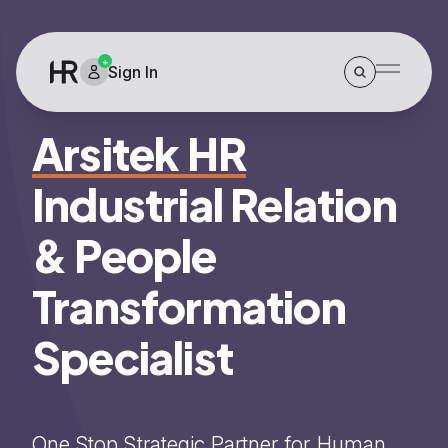
+
Sign In
Search
Menu
Arsitek HR
Industrial Relation
& People
Transformation
Specialist
One Stop Strategic Partner for Human